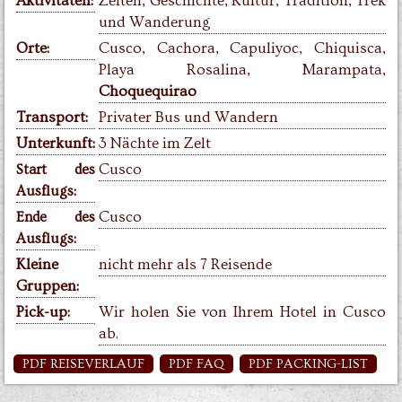
Aktivitäten:
Zelten, Geschichte, Kultur, Tradition, Trek
und Wanderung
Orte:
Cusco, Cachora, Capuliyoc, Chiquisca,
Playa Rosalina, Marampata,
Choquequirao
Transport:
Privater Bus und Wandern
Unterkunft
:
3 Nächte im Zelt
Cusco
Start des
:
Ausflugs
Cusco
Ende des
:
Ausflugs
Kleine
nicht mehr als 7 Reisende
Gruppen:
Pick-up:
Wir holen Sie von Ihrem Hotel in Cusco
ab.
PDF REISEVERLAUF
PDF FAQ
PDF PACKING-LIST