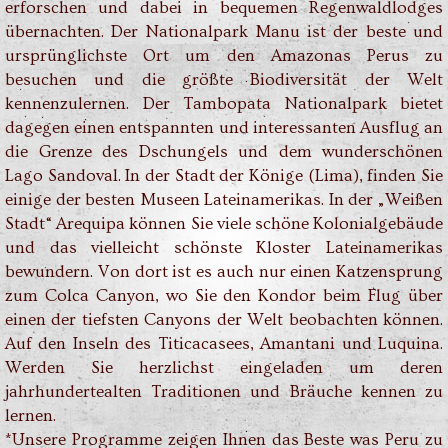
erforschen und dabei in bequemen Regenwaldlodges
übernachten. Der Nationalpark Manu ist der beste und
ursprünglichste Ort um den Amazonas Perus zu
besuchen und die größte Biodiversität der Welt
kennenzulernen. Der Tambopata Nationalpark bietet
dagegen einen entspannten und interessanten Ausflug an
die Grenze des Dschungels und dem wunderschönen
Lago Sandoval. In der Stadt der Könige (Lima), finden Sie
einige der besten Museen Lateinamerikas. In der „Weißen
Stadt“ Arequipa können Sie viele schöne Kolonialgebäude
und das vielleicht schönste Kloster Lateinamerikas
bewundern. Von dort ist es auch nur einen Katzensprung
zum Colca Canyon, wo Sie den Kondor beim Flug über
einen der tiefsten Canyons der Welt beobachten können.
Auf den Inseln des Titicacasees, Amantani und Luquina.
Werden Sie herzlichst eingeladen um deren
jahrhundertealten Traditionen und Bräuche kennen zu
lernen.
*Unsere Programme zeigen Ihnen das Beste was Peru zu