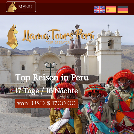
MENU
Top Reisen in Peru
17 Tage / 16 Nächte
von: USD $ 1700.00