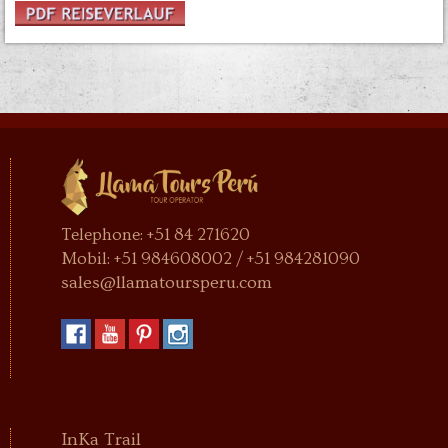
Telephone: +51 84 271620
Mobil: +51 984608002 / +51 984281090
sales@llamatoursperu.com
InKa Trail